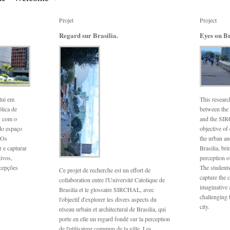
Projet
Project
Regard sur Brasilia.
Eyes on Br
tui em
This research
lica de
between the 
, com o
and the SIR
do espaço
objective of
 Os
the urban an
 e capturar
Brasilia, bri
tivos,
perception o
cepções
The students
Ce projet de recherche est un effort de
capture the c
collaboration entre l'Université Catolique de
imaginative 
Brasilia et le glossaire SIRCHAL, avec
challenging 
l'objectif d'explorer les divers aspects du
city.
réseau urbain et architectural de Brasilia, qui
porte en elle un regard fondé sur la perception
de l'utilisateur commun de la ville. Les