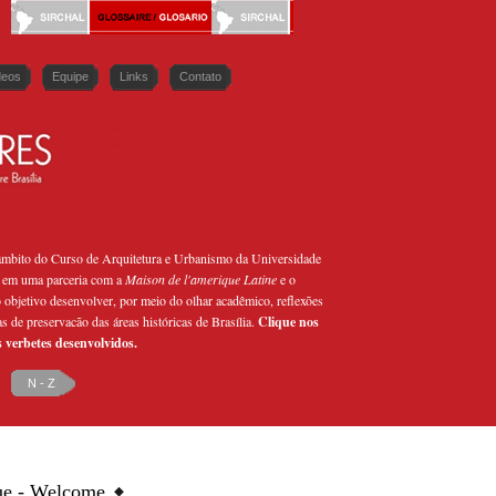
deos
Equipe
Links
Contato
 âmbito do Curso de Arquitetura e Urbanismo da Universidade
 em uma parceria com a
Maison de l'amerique Latine
e o
bjetivo desenvolver, por meio do olhar acadêmico, reflexões
as de preservacão das áreas históricas de Brasília.
Clique nos
s verbetes desenvolvidos.
N - Z
ue - Welcome