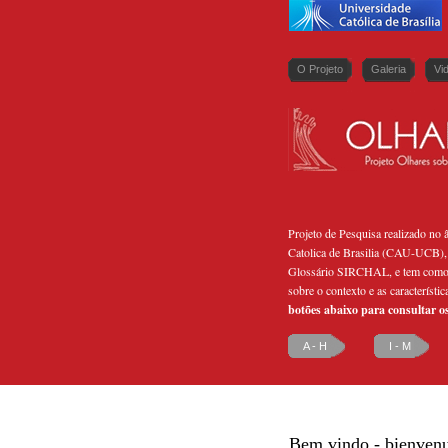
O Projeto
Galeria
Vi
Projeto de Pesquisa realizado no
Catolica de Brasilia (CAU-UCB),
Glossário SIRCHAL, e tem como o
sobre o contexto e as característic
botões abaixo para consultar o
A - H
I - M
Bem vindo - bienven